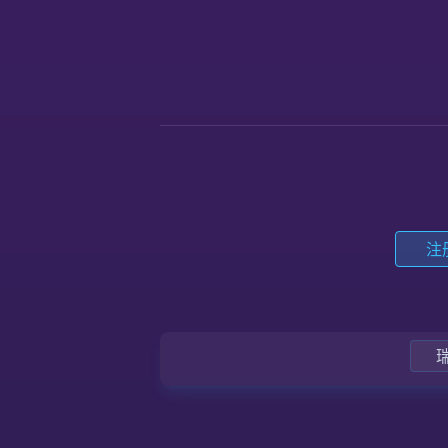
跳转到内容
世纪 - 会员注册中心 | 在线创建与登录平台
首页
关于公司
公司新闻
解决方案
联系我们